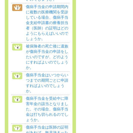
傷病手当金の申請期間内
に複数の医療機関を受診
している場合、傷病手当
金支給申請書の療養担当
者（医師）の証明はどの
ようにもらえばいいので
しょうか。
被保険者の死亡後に遺族
が傷病手当金の申請をし
たいのですが、どのよう
にすればよいのでしょう
か。
傷病手当金はいつからい
つまでの期間ごとに申請
すればよいのでしょう
か。
傷病手当金を受給中に障
害年金の該当となりまし
た。その場合、傷病手当
金は打ち切られるのでし
ょうか。
傷病手当金は医師の証明
があれば、毎月決まった