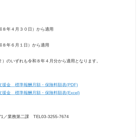
８年４月３０日）から適用
８年６月１日）から適用
２）のいずれも令和８年４月分から適用となります。
援金 標準報酬月額・保険料額表(PDF)
金 標準報酬月額・保険料額表(Excel)
1／業務第二課 TEL03-3255-7674