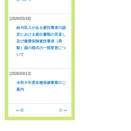
[2026/03/18]
給与収入がある被扶養者の認
定における提出書類の見直し
及び健康保険被扶養者（異
動）届の様式の一部変更につ
いて
[2026/03/12]
令和８年度各種保健事業のご
案内
前
次
<<
>>