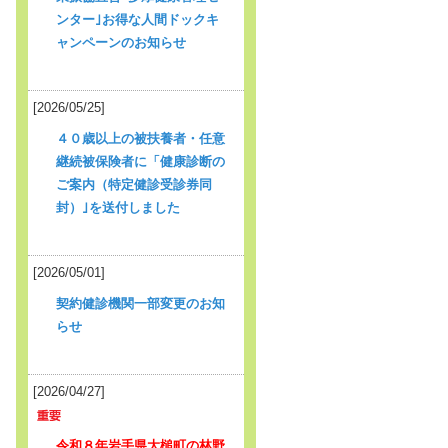
ンター｣お得な人間ドックキ
ャンペーンのお知らせ
[2026/05/25]
４０歳以上の被扶養者・任意
継続被保険者に「健康診断の
ご案内（特定健診受診券同
封）｣を送付しました
[2026/05/01]
契約健診機関一部変更のお知
らせ
[2026/04/27]
令和８年岩手県大槌町の林野