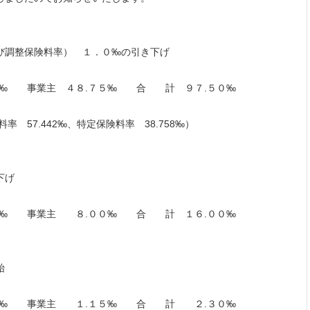
び調整保険料率） １．０‰の引き下げ
‰ 事業主 ４８.７５‰ 合 計 ９７.５０‰
7.442‰、特定保険料率 38.758‰）
下げ
 事業主 ８.００‰ 合 計 １６.００‰
始
‰ 事業主 １.１５‰ 合 計 ２.３０‰