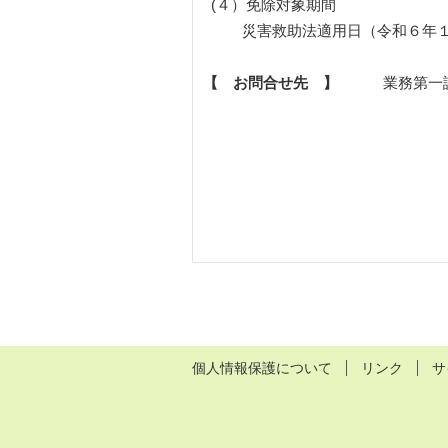
(４）免除対象期間
災害救助法適用日（令和６年１月
【 お問合せ先 】
業務第一課 ℡0
個人情報保護について
リンク
サ