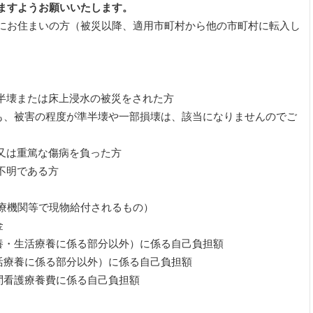
ますようお願いいたします。
にお住まいの方（被災以降、適用市町村から他の市町村に転入し
、半壊または床上浸水の被災をされた方
も、被害の程度が準半壊や一部損壊は、該当になりませんのでご
又は重篤な傷病を負った方
不明である方
療機関等で現物給付されるもの）
一部負担金
養・生活療養に係る部分以外）に係る自己負担額
活療養に係る部分以外）に係る自己負担額
問看護療養費に係る自己負担額