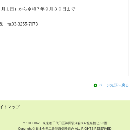
１日）から令和７年９月３０日まで
3-3255-7673
ページ先頭へ戻る
イトマップ
〒101-0062 東京都千代田区神田駿河台3-4 龍名館ビル3階
Copyright © 日本金型工業健康保険組合 ALL RIGHTS RESERVED.