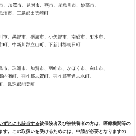
、加茂市、見附市、燕市、糸魚川市、妙高市、
沼市、三島郡出雲崎町
、黒部市、砺波市、小矢部市、南砺市、射水市、
町、中新川郡立山町、下新川郡朝日町
、珠洲市、加賀市、羽咋市、かほく市、白山市、
灘町、羽咋郡志賀町、羽咋郡宝達志水町、
、鳳珠郡能登町
いずれにも該当する
被保険者及び被扶養者の方は、医療機関等の
ます。この取扱いを受けるためには、申請が必要となりますの