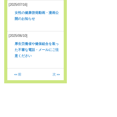
[2025/07/16]
女性の健康啓発動画・漫画公
開のお知らせ
[2025/06/10]
厚生労働省や健保組合を装っ
た不審な電話・メールにご注
意ください
前
次
<<
>>