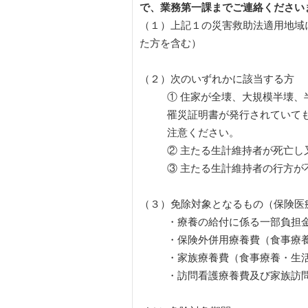
で、業務第一課までご連絡ください
（１）上記１の災害救助法適用地域
た方を含む）
（２）次のいずれかに該当する方
① 住家が全壊、大規模半壊
罹災証明書が発行されていて
注意ください。
② 主たる生計維持者が死亡し
③ 主たる生計維持者の行方が
（３）免除対象となるもの（保険医
・療養の給付に係る
・保険外併用療養費（食事療
・家族療養費（食事療養・生
・訪問看護療養費及び家族訪