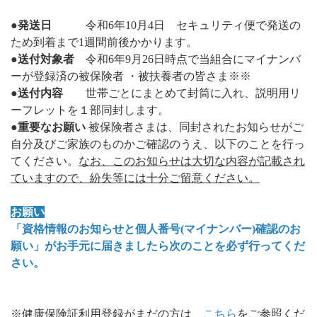
●発送日
令和6年10月4日 セキュリティ便で発送の
ため到着まで1週間前後かかります。
●送付対象者
令和6年9月26日時点で当組合にマイナンバ
ーが登録済の被保険者 ・被扶養者の皆さま※※
●送付内容
世帯ごとにまとめて封筒に入れ、説明用リ
ーフレットを１部同封します。
●重要なお願い
被保険者さまは、同封されたお知らせがご
自分及びご家族のものかご確認のうえ、以下のことを行っ
てください。
なお、このお知らせは大切な内容が記載され
ていますので、紛失等には十分ご留意ください。
お願い
「資格情報のお知らせと個人番号(マイナンバー)確認のお
願い」がお手元に届きましたら次のことを必ず行ってくだ
さい。
※健康保険証利用登録がまだの方は、
こちら
をご参照くだ