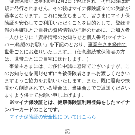
健康保険証は令和6年12月2日で廃止され、それ以降は新
規に発行されません。その後はマイナ保険証※での受診が
基本となります。これに先立ちまして、皆さまにマイナ保
険証を安心してご利用いただくことを目的として、登録情
報の再確認とご自身の資格情報の把握のために、ご加入者
一人ひとりに「資格情報のお知らせと個人番号(マイナン
バー)確認のお願い」を下記のとおり、
事業主さま経由で
世帯ごとにお送りいたします。
（任意継続被保険者の方
は、世帯ごとにご自宅に送付します。）
事業主さまには、ご多忙中誠に恐縮でございますが、こ
のお知らせを開封せずに各被保険者さまへお渡しください
ますようご協力をお願いいたします。また、既に退職や扶
養から削除されている場合は、当組合までご返送ください
ますよう併せてお願い申し上げます。
※マイナ保険証とは、健康保険証利用登録をしたマイナ
ンバーカードのことです。
マイナ保険証の安全性についてはこちら
記